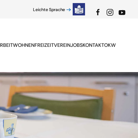
Leichte Sprache
RBEIT
WOHNEN
FREIZEIT
VEREIN
JOBS
KONTAKT
OKW