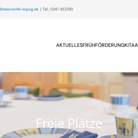
@lebenshilfe-leipzig.de
| Tel.: 0341 453390
AKTUELLES
FRÜHFÖRDERUNG
KITA
A
Freie Plätze